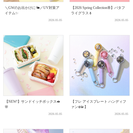
＼GWのお出かけに🌤️／UV対策ア
【2026 Spring Collection🦋】バタフ
イテム✨
ライグラス🌷
2026.05.05
2026.05.05
【NEW!】サンドイッチボックス🥪
【フレ アイスプレート ハンディフ
🌸
ァン❄️💫】
2026.05.05
2026.05.05