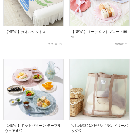
【NEW!】タオルケット🌷
【NEW!】オーナメントプレート🍽️
💛
2026.05.26
2026.05.26
【NEW!】ドットパターン テーブル
＼お洗濯時に便利💡／ランドリーバ
ウェア🐠🤍
ッグ🫧