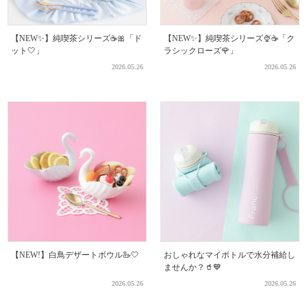
【NEW✨】純喫茶シリーズ☕🎀「ド
【NEW✨】純喫茶シリーズ🍨☕「ク
ット🤍」
ラシックローズ🌹」
2026.05.26
2026.05.26
【NEW!】白鳥デザートボウル🦢🤍
おしゃれなマイボトルで水分補給し
ませんか？🥤💙
2026.05.26
2026.05.26