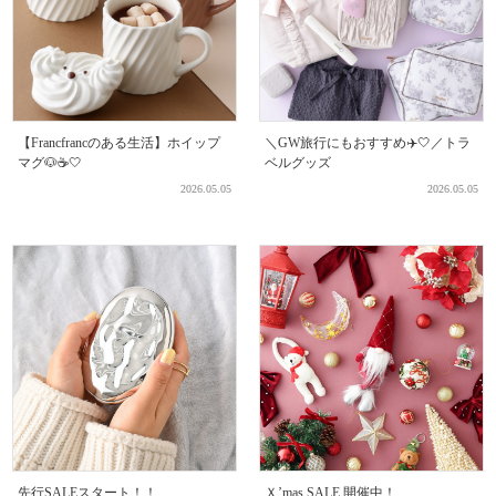
【Francfrancのある生活】ホイップ
＼GW旅行にもおすすめ✈️🤍／トラ
マグ🐶☕🤍
ベルグッズ
2026.05.05
2026.05.05
先行SALEスタート！！
Ｘ’mas SALE 開催中！