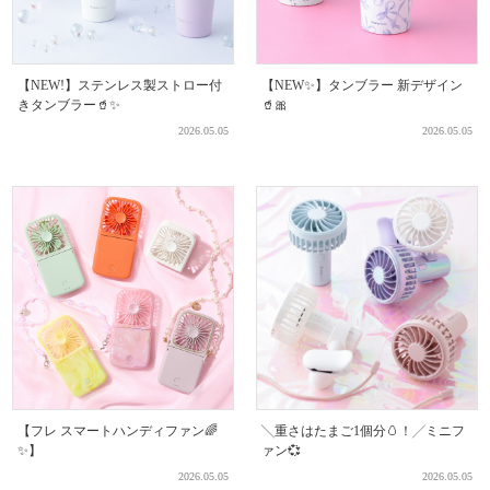
【NEW!】ステンレス製ストロー付
【NEW✨】タンブラー 新デザイン
きタンブラー🥤✨
🥤🎀
2026.05.05
2026.05.05
【フレ スマートハンディファン🌈
╲重さはたまご1個分🥚！╱ミニフ
✨】
ァン💞
2026.05.05
2026.05.05