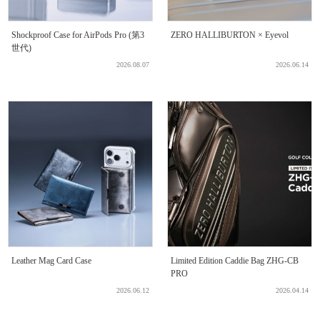
Shockproof Case for AirPods Pro (第3
ZERO HALLIBURTON × Eyevol
世代)
2026.08.07
2026.06.14
Leather Mag Card Case
Limited Edition Caddie Bag ZHG-CB
PRO
2026.06.12
2026.04.14