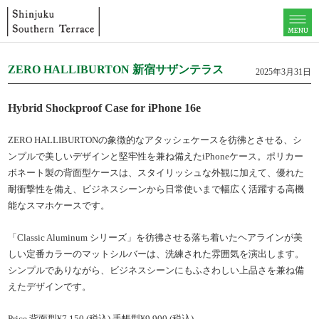
MENU
ZERO HALLIBURTON 新宿サザンテラス
2025年3月31日
Hybrid Shockproof Case for iPhone 16e
ZERO HALLIBURTONの象徴的なアタッシェケースを彷彿とさせる、シ
ンプルで美しいデザインと堅牢性を兼ね備えたiPhoneケース。ポリカー
ボネート製の背面型ケースは、スタイリッシュな外観に加えて、優れた
耐衝撃性を備え、ビジネスシーンから日常使いまで幅広く活躍する高機
能なスマホケースです。
「Classic Aluminum シリーズ」を彷彿させる落ち着いたヘアラインが美
しい定番カラーのマットシルバーは、洗練された雰囲気を演出します。
シンプルでありながら、ビジネスシーンにもふさわしい上品さを兼ね備
えたデザインです。
Price 背面型¥7,150 (税込) 手帳型¥9,900 (税込)