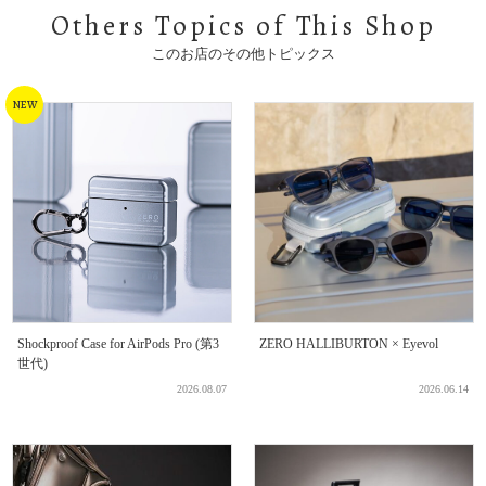
Others Topics o
f
T
his Shop
このお店のその他トピックス
Shockproof Case for AirPods Pro (第3
ZERO HALLIBURTON × Eyevol
世代)
2026.08.07
2026.06.14