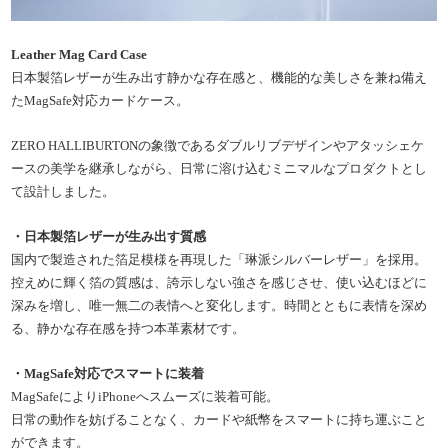
Leather Mag Card Case
日本製箔レザーが生み出す静かな存在感と、機能的な美しさを兼ね備え
たMagSafe対応カードケース。
ZERO HALLIBURTONの象徴であるダブルリブデザインやアタッシェケ
ースの美学を継承しながら、日常に溶け込むミニマルなプロダクトとし
て設計しました。
・日本製箔レザーが生み出す質感
国内で製造された箔足模様を再現した「琳派シルバーレザー」を採用。
控えめに輝く箔の質感は、誇示しない強さを感じさせ、使い込むほどに
深みを増し、唯一無二の表情へと変化します。時間とともに表情を深め
る、静かな存在感を持つ本革素材です。
・MagSafe対応でスマートに装着
MagSafeによりiPhoneへスムーズに装着可能。
日常の動作を妨げることなく、カードや紙幣をスマートに持ち運ぶこと
ができます。