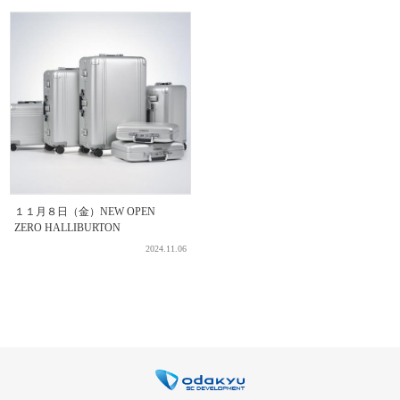
１１月８日（金）NEW OPEN
ZERO HALLIBURTON
2024.11.06