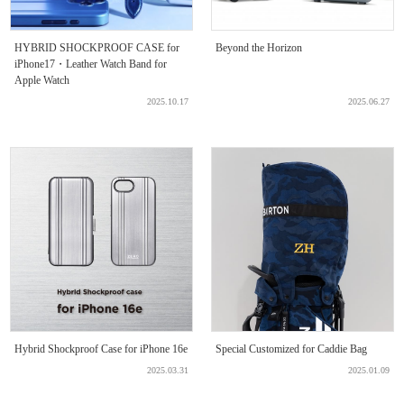
HYBRID SHOCKPROOF CASE for
Beyond the Horizon
iPhone17・Leather Watch Band for
Apple Watch
2025.10.17
2025.06.27
Hybrid Shockproof Case for iPhone 16e
Special Customized for Caddie Bag
2025.03.31
2025.01.09